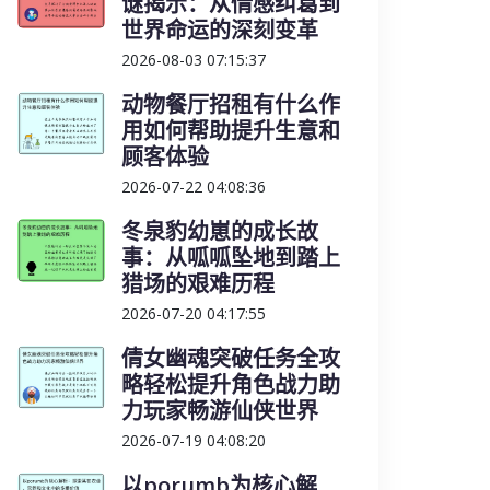
谜揭示：从情感纠葛到
世界命运的深刻变革
2026-08-03 07:15:37
动物餐厅招租有什么作
用如何帮助提升生意和
顾客体验
2026-07-22 04:08:36
冬泉豹幼崽的成长故
事：从呱呱坠地到踏上
猎场的艰难历程
2026-07-20 04:17:55
倩女幽魂突破任务全攻
略轻松提升角色战力助
力玩家畅游仙侠世界
2026-07-19 04:08:20
以porumb为核心解