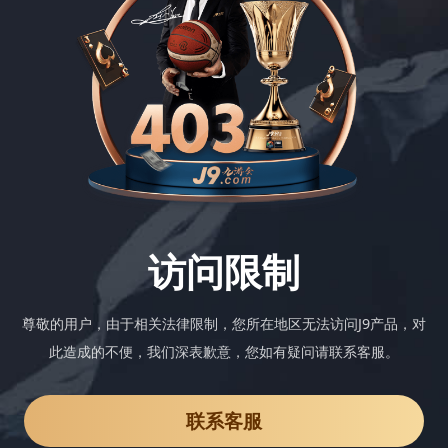
访问限制
尊敬的用户，由于相关法律限制，您所在地区无法访问J9产品，对
此造成的不便，我们深表歉意，您如有疑问请联系客服。
联系客服