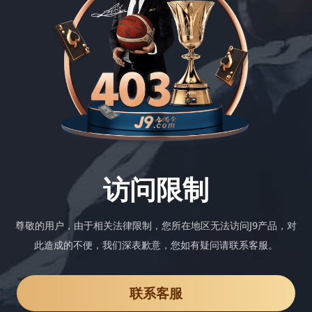
访问限制
尊敬的用户，由于相关法律限制，您所在地区无法访问J9产品，对
此造成的不便，我们深表歉意，您如有疑问请联系客服。
联系客服