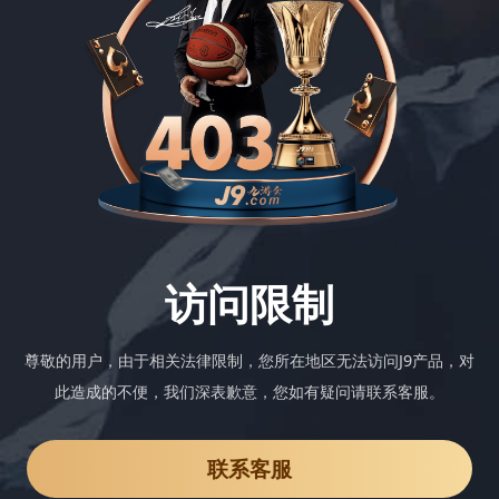
访问限制
尊敬的用户，由于相关法律限制，您所在地区无法访问J9产品，对
此造成的不便，我们深表歉意，您如有疑问请联系客服。
联系客服