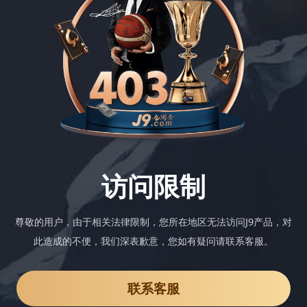
访问限制
尊敬的用户，由于相关法律限制，您所在地区无法访问J9产品，对
此造成的不便，我们深表歉意，您如有疑问请联系客服。
联系客服