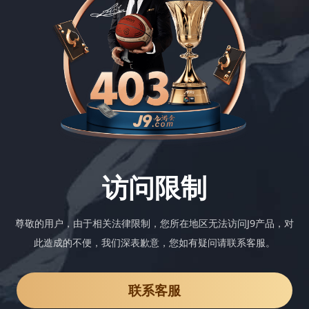
访问限制
尊敬的用户，由于相关法律限制，您所在地区无法访问J9产品，对
此造成的不便，我们深表歉意，您如有疑问请联系客服。
联系客服